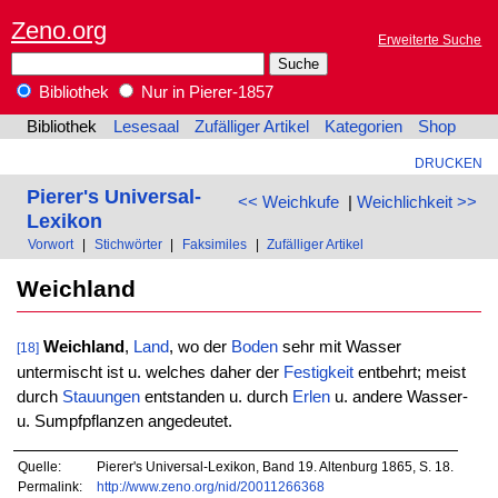
Zeno.org
Erweiterte Suche
Bibliothek
Nur in Pierer-1857
Bibliothek
Lesesaal
Zufälliger Artikel
Kategorien
Shop
DRUCKEN
Pierer's Universal-
<< Weichkufe
|
Weichlichkeit >>
Lexikon
Vorwort
|
Stichwörter
|
Faksimiles
|
Zufälliger Artikel
Weichland
Weichland
,
Land
, wo der
Boden
sehr mit Wasser
[18]
untermischt ist u. welches daher der
Festigkeit
entbehrt; meist
durch
Stauungen
entstanden u. durch
Erlen
u. andere Wasser-
u. Sumpfpflanzen angedeutet.
Quelle:
Pierer's Universal-Lexikon, Band 19. Altenburg 1865, S. 18.
Permalink:
http://www.zeno.org/nid/20011266368