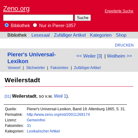
Zeno.org
Erweiterte Suche
Bibliothek
Nur in Pierer-1857
Bibliothek
Lesesaal
Zufälliger Artikel
Kategorien
Shop
DRUCKEN
Pierer's Universal-
<< Weiler [3]
|
Weilheim >>
Lexikon
Vorwort
|
Stichwörter
|
Faksimiles
|
Zufälliger Artikel
Weilerstadt
Weilerstadt
, so v.w.
Weil 1
).
[31]
Quelle:
Pierer's Universal-Lexikon, Band 19. Altenburg 1865, S. 31.
Permalink:
http://www.zeno.org/nid/20011268174
Lizenz:
Gemeinfrei
Faksimiles:
31
Kategorien:
Lexikalischer Artikel