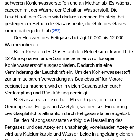
schweren Kohlenwasserstoffen und an Methan ab. Es wächst
dagegen mit der Wärme der Gehalt an Wasserstoff. Die
Leuchtkraft des Gases wird dadurch geringer. Es steigt bei
gesteigertem Betrieb die Gasausbeute, die Güte des Gases
nimmt dabei jedoch ab.
[253]
Der Heizwert des Fettgases beträgt 10.000 bis 12.000
Wärmeeinheiten.
Beim Pressen des Gases auf den Betriebsdruck von 10 bis
12 Atmosphären für die Sammelbehälter wird flüssiger
Kohlenwasserstoff ausgeschieden. Dadurch tritt eine
Verminderung der Leuchtkraft ein. Um den Kohlenwasserstoff
zur unmittelbaren Verwendung als Betriebsstoff für Motore
geeignet zu machen, wird er in vielen Gasanstalten durch
Verdampfung und Rückkühlung gereinigt.
B.
Gasanstalten für Mischgas
, d.h. für ein
Gemenge aus Fettgas und Azetylen, werden seit Einführung
des Gasglühlichts allmählich durch Fettgasanstalten abgelöst.
Bei den Mischgasanstalten erfolgt die Herstellung des
Fettgases und des Azetylens unabhängig voneinander. Azetylen
wird aus Kalciumkarbid und Wasser, beide in ungefähr gleichen