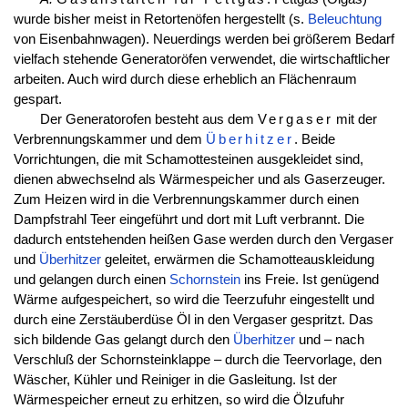
wurde bisher meist in Retortenöfen hergestellt (s.
Beleuchtung
von Eisenbahnwagen). Neuerdings werden bei größerem Bedarf
vielfach stehende Generatoröfen verwendet, die wirtschaftlicher
arbeiten. Auch wird durch diese erheblich an Flächenraum
gespart.
Der Generatorofen besteht aus dem
Vergaser
mit der
Verbrennungskammer und dem
Überhitzer
. Beide
Vorrichtungen, die mit Schamottesteinen ausgekleidet sind,
dienen abwechselnd als Wärmespeicher und als Gaserzeuger.
Zum Heizen wird in die Verbrennungskammer durch einen
Dampfstrahl Teer eingeführt und dort mit Luft verbrannt. Die
dadurch entstehenden heißen Gase werden durch den Vergaser
und
Überhitzer
geleitet, erwärmen die Schamotteauskleidung
und gelangen durch einen
Schornstein
ins Freie. Ist genügend
Wärme aufgespeichert, so wird die Teerzufuhr eingestellt und
durch eine Zerstäuberdüse Öl in den Vergaser gespritzt. Das
sich bildende Gas gelangt durch den
Überhitzer
und – nach
Verschluß der Schornsteinklappe – durch die Teervorlage, den
Wäscher, Kühler und Reiniger in die Gasleitung. Ist der
Wärmespeicher erneut zu erhitzen, so wird die Ölzufuhr