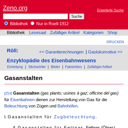
Zeno.org
Erweiterte Suche
Bibliothek
Nur in Roell-1912
Bibliothek
Lesesaal
Zufälliger Artikel
Kategorien
Shop
DRUCKEN
Röll:
<< Garantierechnungen
|
Gaslokomotive >>
Enzyklopädie des Eisenbahnwesens
Einleitung
|
Stichwörter
|
Bilder
|
Faksimiles
|
Zufälliger Artikel
Gasanstalten
Gasanstalten
(gas plants; usines à gaz; officine del gas)
[253]
für
Eisenbahnen
dienen zur Herstellung von Gas für die
Beleuchtung
von Zügen und
Bahnhöfen
.
I.
Gasanstalten für
Zugbeleuchtung
.
A.
Gasanstalten für Fettgas
. Fettgas (Ölgas)