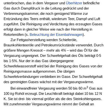
unterbrochen, das in dem Vergaser und
Überhitzer
befindliche
Gas durch Dampfdruck in die Leitung gedrückt und der
Verbrennungskammer, die noch genügend Wärme zur
Entzündung des Teers enthält, wiederum Teer, Dampf und Luft
zugeführt. Die Reinigung und Verdichtung des erzeugten Gases
erfolgt dann in gleicher Weise wie nach der Herstellung in
Retortenöfen (s.
Beleuchtung der Eisenbahnwagen
).
Zur Fettgasherstellung werden Schieferöle,
Braunkohlenteeröle und Petroleumrückstände verwendet. Durch
größere Mengen Kreosot – mehr als 4
%
– wird das Öl für die
Vergasung ungeeignet. Der Schwefelgehalt des Öls beträgt 0∙5
bis 1∙5
%.
Nur der in das Gas übergegangene
Schwefelwasserstoff wird bei der Reinigung des Gases von der
Reinigungsmasse aufgenommen. Die übrigen
Schwefelverbindungen verbleiben im Gase. Der Schwefelgehalt
des gereinigten Gases wächst mit der Vergasungswärme.
3
Bei einwandfreier Vergasung werden 50 bis 60
m
Gas aus
100
kg
Rohöl erzeugt. Die Leuchtkraft beträgt dabei 10 bis 12 N
K. Sie ist drei- bis viermal größer als die des Steinkohlengases.
Mit zunehmender Vergasungswärme nimmt der Gehalt an