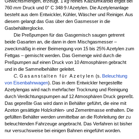
Gewichtsmengen, erzeugt. 1
kg
reines Kalziumkarbid ergibt bei
760
mm
Druck und 0° C 348∙9
l
Azetylen. Die Azetylenanlage
besteht aus dem Entwickler, Kühler, Wäscher und Reiniger. Aus
diesem gelangt das Gas über den Gasmesser in die
Gasbehälterglocke.
Die Preßpumpen für das Gasgemisch saugen getrennt
beide Gasarten an, die dann in dem Mischgasmesser –
zweckmäßig in einer Beimengung von 15 bis 25
%
Azetylen zum
Fettgas – gemischt werden. Das Gemenge wird durch die
Preßpumpen auf einen Druck von 10 Atmosphären gebracht
und in die Sammelbehälter geleitet.
C.
Gasanstalten für Azetylen
(s.
Beleuchtung
von Eisenbahnwagen
). Das in dem Entwickler hergestellte
Azetylengas wird nach mehrfacher Trocknung und Reinigung
durch Verdichtungspumpen auf 12 Atmosphären Druck gepreßt.
Das gepreßte Gas wird dann in Behälter geführt, die eine mit
Azeton gesättigte Holzkohlen- und Zementmasse enthalten. Die
gefüllten Behälter werden unmittelbar an die Rohrleitung der zu
beleuchtenden Fahrzeuge angebracht. Das Verfahren ist bisher
nur versuchsweise bei einigen Bahnen eingeführt worden.