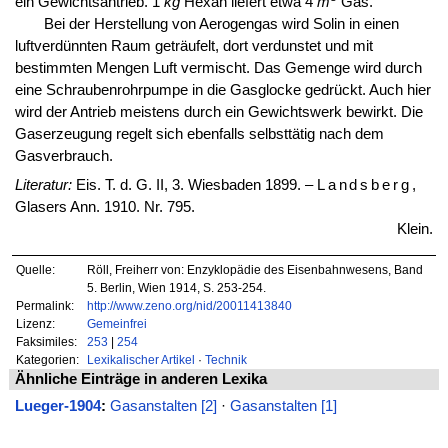
ein Gewichtsantrieb. 1
kg
Hexan liefert etwa 4
m
Gas.
Bei der Herstellung von Aerogengas wird Solin in einen
luftverdünnten Raum geträufelt, dort verdunstet und mit
bestimmten Mengen Luft vermischt. Das Gemenge wird durch
eine Schraubenrohrpumpe in die Gasglocke gedrückt. Auch hier
wird der Antrieb meistens durch ein Gewichtswerk bewirkt. Die
Gaserzeugung regelt sich ebenfalls selbsttätig nach dem
Gasverbrauch.
Literatur:
Eis. T. d. G. II, 3. Wiesbaden 1899. –
Landsberg
,
Glasers Ann. 1910. Nr. 795.
Klein.
Quelle:
Röll, Freiherr von: Enzyklopädie des Eisenbahnwesens, Band
5. Berlin, Wien 1914, S. 253-254.
Permalink:
http://www.zeno.org/nid/20011413840
Lizenz:
Gemeinfrei
Faksimiles:
253
|
254
Kategorien:
Lexikalischer Artikel
·
Technik
Ähnliche Einträge in anderen Lexika
Lueger-1904
:
Gasanstalten [2]
·
Gasanstalten [1]