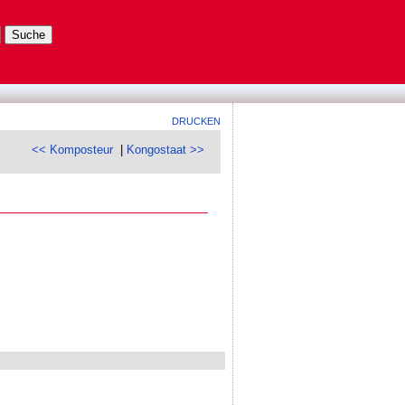
DRUCKEN
<< Komposteur
|
Kongostaat >>