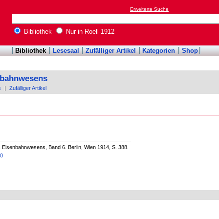
Erweiterte Suche
Bibliothek
Nur in Roell-1912
Bibliothek
Lesesaal
Zufälliger Artikel
Kategorien
Shop
enbahnwesens
s
|
Zufälliger Artikel
s Eisenbahnwesens, Band 6. Berlin, Wien 1914, S. 388.
00