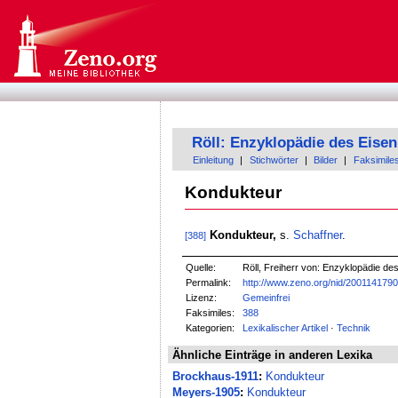
Röll: Enzyklopädie des Eis
Einleitung
|
Stichwörter
|
Bilder
|
Faksimile
Kondukteur
Kondukteur,
s.
Schaffner
.
[388]
Quelle:
Röll, Freiherr von: Enzyklopädie de
Permalink:
http://www.zeno.org/nid/200114179
Lizenz:
Gemeinfrei
Faksimiles:
388
Kategorien:
Lexikalischer Artikel
·
Technik
Ähnliche Einträge in anderen Lexika
Brockhaus-1911
:
Kondukteur
Meyers-1905
:
Kondukteur