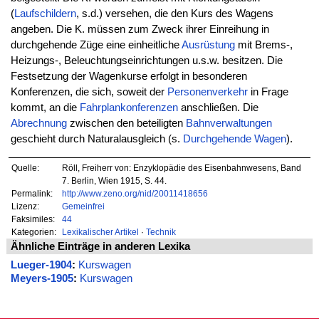
(
Laufschildern
, s.d.) versehen, die den Kurs des Wagens
angeben. Die K. müssen zum Zweck ihrer Einreihung in
durchgehende Züge eine einheitliche
Ausrüstung
mit Brems-,
Heizungs-, Beleuchtungseinrichtungen u.s.w. besitzen. Die
Festsetzung der Wagenkurse erfolgt in besonderen
Konferenzen, die sich, soweit der
Personenverkehr
in Frage
kommt, an die
Fahrplankonferenzen
anschließen. Die
Abrechnung
zwischen den beteiligten
Bahnverwaltungen
geschieht durch Naturalausgleich (s.
Durchgehende Wagen
).
Quelle:
Röll, Freiherr von: Enzyklopädie des Eisenbahnwesens, Band
7. Berlin, Wien 1915, S. 44.
Permalink:
http://www.zeno.org/nid/20011418656
Lizenz:
Gemeinfrei
Faksimiles:
44
Kategorien:
Lexikalischer Artikel
·
Technik
Ähnliche Einträge in anderen Lexika
Lueger-1904
:
Kurswagen
Meyers-1905
:
Kurswagen