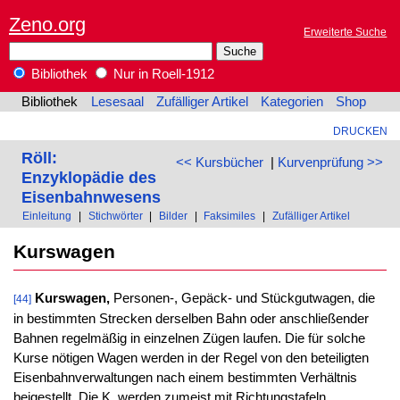
Zeno.org
Erweiterte Suche
Bibliothek
Nur in Roell-1912
Bibliothek
Lesesaal
Zufälliger Artikel
Kategorien
Shop
DRUCKEN
Röll:
<< Kursbücher
|
Kurvenprüfung >>
Enzyklopädie des
Eisenbahnwesens
Einleitung
|
Stichwörter
|
Bilder
|
Faksimiles
|
Zufälliger Artikel
Kurswagen
Kurswagen,
Personen-, Gepäck- und Stückgutwagen, die
[44]
in bestimmten Strecken derselben Bahn oder anschließender
Bahnen regelmäßig in einzelnen Zügen laufen. Die für solche
Kurse nötigen Wagen werden in der Regel von den beteiligten
Eisenbahnverwaltungen nach einem bestimmten Verhältnis
beigestellt. Die K. werden zumeist mit Richtungstafeln