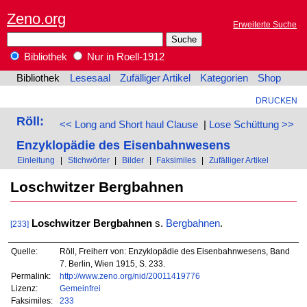
Zeno.org
Erweiterte Suche
Bibliothek
Nur in Roell-1912
Bibliothek
Lesesaal
Zufälliger Artikel
Kategorien
Shop
DRUCKEN
Röll:
<< Long and Short haul Clause
|
Lose Schüttung >>
Enzyklopädie des Eisenbahnwesens
Einleitung
|
Stichwörter
|
Bilder
|
Faksimiles
|
Zufälliger Artikel
Loschwitzer Bergbahnen
Loschwitzer Bergbahnen
s.
Bergbahnen
.
[233]
Quelle:
Röll, Freiherr von: Enzyklopädie des Eisenbahnwesens, Band
7. Berlin, Wien 1915, S. 233.
Permalink:
http://www.zeno.org/nid/20011419776
Lizenz:
Gemeinfrei
Faksimiles:
233