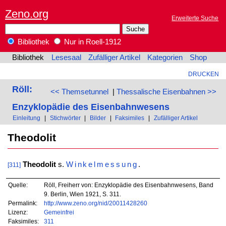
Zeno.org
Erweiterte Suche
Bibliothek
Nur in Roell-1912
Bibliothek
Lesesaal
Zufälliger Artikel
Kategorien
Shop
DRUCKEN
Röll:
<< Themsetunnel
|
Thessalische Eisenbahnen >>
Enzyklopädie des Eisenbahnwesens
Einleitung
|
Stichwörter
|
Bilder
|
Faksimiles
|
Zufälliger Artikel
Theodolit
Theodolit
s.
Winkelmessung
.
[311]
Quelle:
Röll, Freiherr von: Enzyklopädie des Eisenbahnwesens, Band
9. Berlin, Wien 1921, S. 311.
Permalink:
http://www.zeno.org/nid/20011428260
Lizenz:
Gemeinfrei
Faksimiles:
311