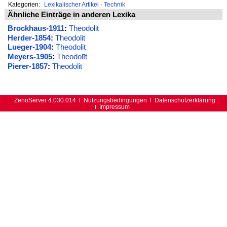
Kategorien:
Lexikalischer Artikel
·
Technik
Ähnliche Einträge in anderen Lexika
Brockhaus-1911
:
Theodolit
Herder-1854
:
Theodolit
Lueger-1904
:
Theodolit
Meyers-1905
:
Theodolīt
Pierer-1857
:
Theodolit
ZenoServer 4.030.014
Nutzungsbedingungen
Datenschutzerklärung
Impressum