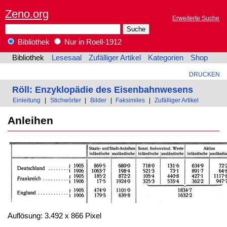
Zeno.org
Erweiterte Suche
Bibliothek
Nur in Roell-1912
Bibliothek
Lesesaal
Zufälliger Artikel
Kategorien
Shop
DRUCKEN
Röll: Enzyklopädie des Eisenbahnwesens
Einleitung
|
Stichwörter
|
Bilder
|
Faksimiles
|
Zufälliger Artikel
Anleihen
Auflösung: 3.492 x 866 Pixel