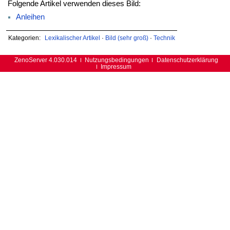
Folgende Artikel verwenden dieses Bild:
Anleihen
Kategorien:
Lexikalischer Artikel
·
Bild (sehr groß)
·
Technik
ZenoServer 4.030.014
Nutzungsbedingungen
Datenschutzerklärung
Impressum