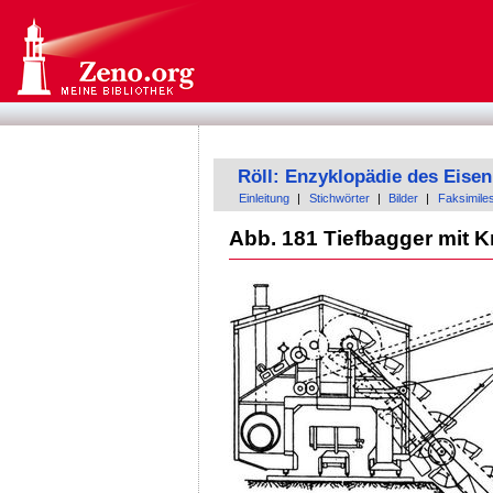
Röll: Enzyklopädie des Eis
Einleitung
|
Stichwörter
|
Bilder
|
Faksimile
Abb. 181 Tiefbagger mit Kn