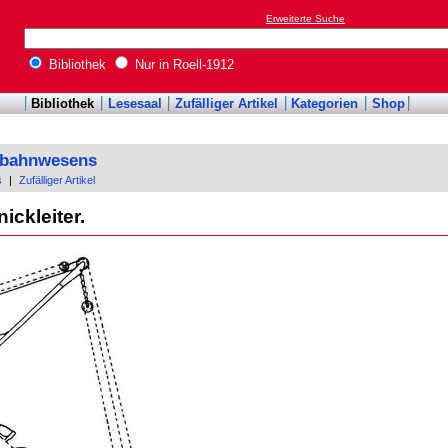
Erweiterte Suche
Bibliothek
Nur in Roell-1912
Bibliothek
Lesesaal
Zufälliger Artikel
Kategorien
Shop
enbahnwesens
s
|
Zufälliger Artikel
ickleiter.