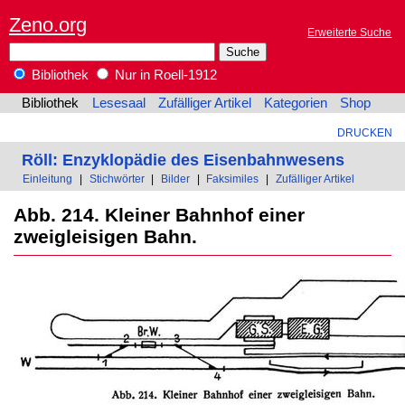
Zeno.org
Erweiterte Suche
Bibliothek
Nur in Roell-1912
Bibliothek
Lesesaal
Zufälliger Artikel
Kategorien
Shop
DRUCKEN
Röll: Enzyklopädie des Eisenbahnwesens
Einleitung
|
Stichwörter
|
Bilder
|
Faksimiles
|
Zufälliger Artikel
Abb. 214. Kleiner Bahnhof einer
zweigleisigen Bahn.