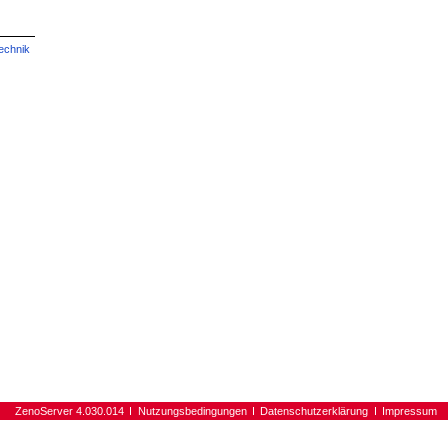
echnik
ZenoServer 4.030.014
Nutzungsbedingungen
Datenschutzerklärung
Impressum