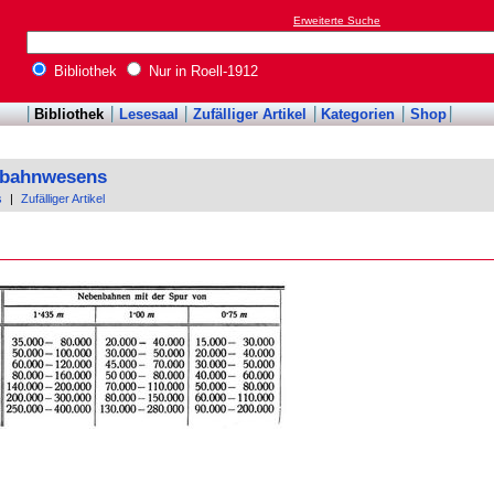
Erweiterte Suche
Bibliothek
Nur in Roell-1912
Bibliothek
Lesesaal
Zufälliger Artikel
Kategorien
Shop
enbahnwesens
s
|
Zufälliger Artikel