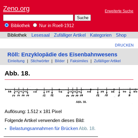
Zeno.org
Erweiterte Suche
Bibliothek
Nur in Roell-1912
Bibliothek
Lesesaal
Zufälliger Artikel
Kategorien
Shop
DRUCKEN
Röll: Enzyklopädie des Eisenbahnwesens
Einleitung
|
Stichwörter
|
Bilder
|
Faksimiles
|
Zufälliger Artikel
Abb. 18.
Auflösung: 1.512 x 181 Pixel
Folgende Artikel verwenden dieses Bild:
Belastungsannahmen für Brücken
Abb. 18.