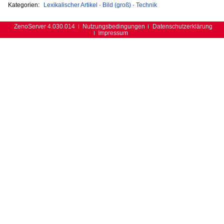
Kategorien:
Lexikalischer Artikel
·
Bild (groß)
·
Technik
ZenoServer 4.030.014
Nutzungsbedingungen
Datenschutzerklärung
Impressum