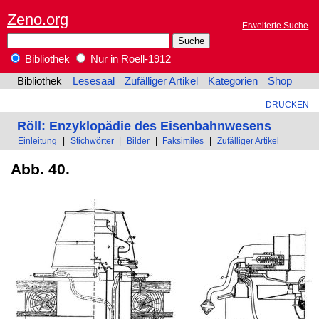
Zeno.org
Erweiterte Suche
Bibliothek
Nur in Roell-1912
Bibliothek
Lesesaal
Zufälliger Artikel
Kategorien
Shop
DRUCKEN
Röll: Enzyklopädie des Eisenbahnwesens
Einleitung
|
Stichwörter
|
Bilder
|
Faksimiles
|
Zufälliger Artikel
Abb. 40.