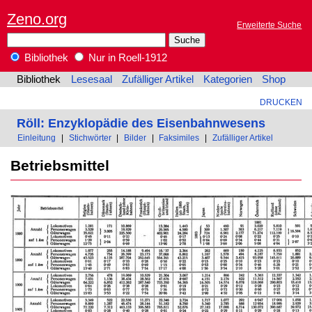
Zeno.org
Erweiterte Suche
Bibliothek
Nur in Roell-1912
Bibliothek
Lesesaal
Zufälliger Artikel
Kategorien
Shop
DRUCKEN
Röll: Enzyklopädie des Eisenbahnwesens
Einleitung
|
Stichwörter
|
Bilder
|
Faksimiles
|
Zufälliger Artikel
Betriebsmittel