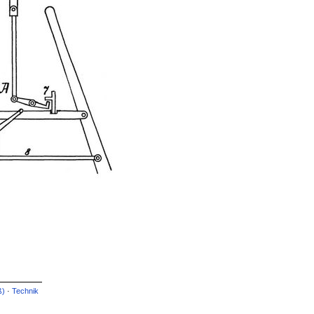
ß)
·
Technik