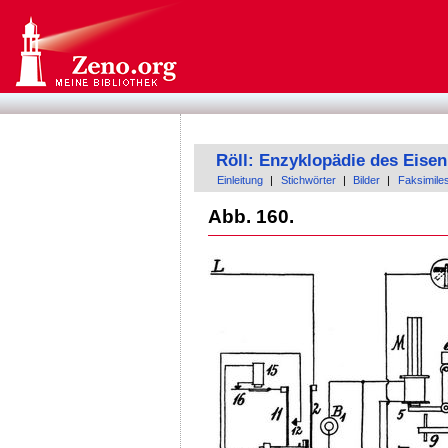
Röll: Enzyklopädie des Eis
Einleitung
|
Stichwörter
|
Bilder
|
Faksimile
Abb. 160.