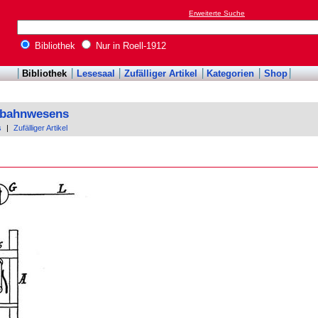
Erweiterte Suche
Bibliothek
Nur in Roell-1912
Bibliothek
Lesesaal
Zufälliger Artikel
Kategorien
Shop
enbahnwesens
s
|
Zufälliger Artikel