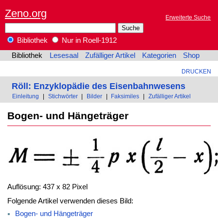
Zeno.org
Erweiterte Suche
Bibliothek
Nur in Roell-1912
Bibliothek
Lesesaal
Zufälliger Artikel
Kategorien
Shop
DRUCKEN
Röll: Enzyklopädie des Eisenbahnwesens
Einleitung
|
Stichwörter
|
Bilder
|
Faksimiles
|
Zufälliger Artikel
Bogen- und Hängeträger
Auflösung: 437 x 82 Pixel
Folgende Artikel verwenden dieses Bild:
Bogen- und Hängeträger