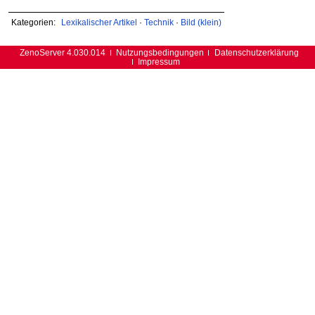
Kategorien:
Lexikalischer Artikel
·
Technik
·
Bild (klein)
ZenoServer 4.030.014
Nutzungsbedingungen
Datenschutzerklärung
Impressum