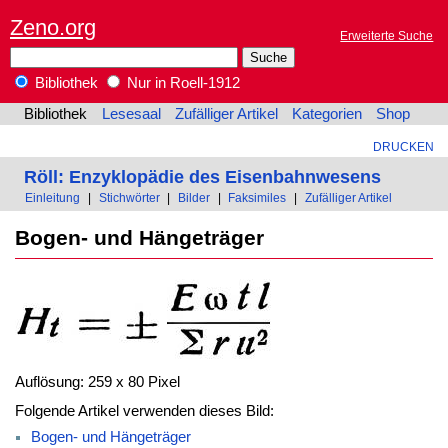
Zeno.org
Erweiterte Suche
Bibliothek
Nur in Roell-1912
Bibliothek
Lesesaal
Zufälliger Artikel
Kategorien
Shop
DRUCKEN
Röll: Enzyklopädie des Eisenbahnwesens
Einleitung
|
Stichwörter
|
Bilder
|
Faksimiles
|
Zufälliger Artikel
Bogen- und Hängeträger
Auflösung: 259 x 80 Pixel
Folgende Artikel verwenden dieses Bild:
Bogen- und Hängeträger