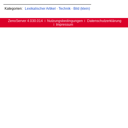
Kategorien:
Lexikalischer Artikel
·
Technik
·
Bild (klein)
ZenoServer 4.030.014
Nutzungsbedingungen
Datenschutzerklärung
Impressum