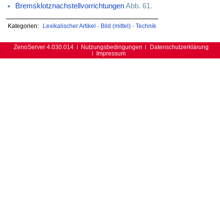
Bremsklotznachstellvorrichtungen
Abb. 61.
Kategorien:
Lexikalischer Artikel
·
Bild (mittel)
·
Technik
ZenoServer 4.030.014
Nutzungsbedingungen
Datenschutzerklärung
Impressum