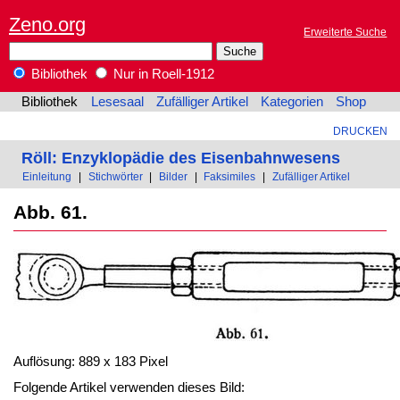
Zeno.org
Erweiterte Suche
Bibliothek
Nur in Roell-1912
Bibliothek
Lesesaal
Zufälliger Artikel
Kategorien
Shop
DRUCKEN
Röll: Enzyklopädie des Eisenbahnwesens
Einleitung
|
Stichwörter
|
Bilder
|
Faksimiles
|
Zufälliger Artikel
Abb. 61.
Auflösung: 889 x 183 Pixel
Folgende Artikel verwenden dieses Bild: