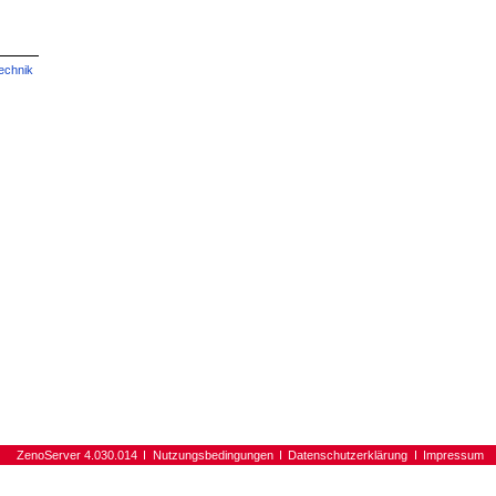
echnik
ZenoServer 4.030.014
Nutzungsbedingungen
Datenschutzerklärung
Impressum