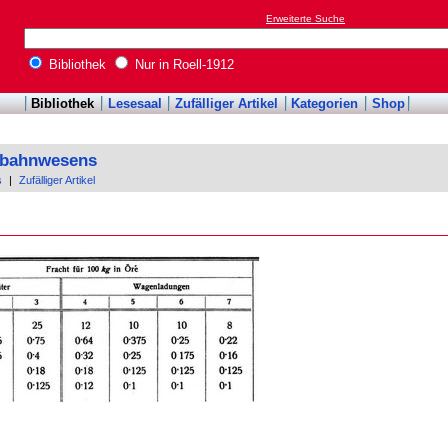
Erweiterte Suche
Bibliothek
Nur in Roell-1912
Bibliothek
Lesesaal
Zufälliger Artikel
Kategorien
Shop
enbahnwesens
s
|
Zufälliger Artikel