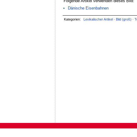
Folgende Artikel verwenden dieses Bild:
Dänische Eisenbahnen
Kategorien:
Lexikalischer Artikel
·
Bild (groß)
·
T