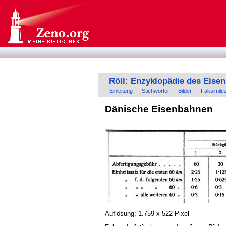
Röll: Enzyklopädie des Eis
Einleitung
|
Stichwörter
|
Bilder
|
Faksimile
Dänische Eisenbahnen
Auflösung: 1.759 x 522 Pixel