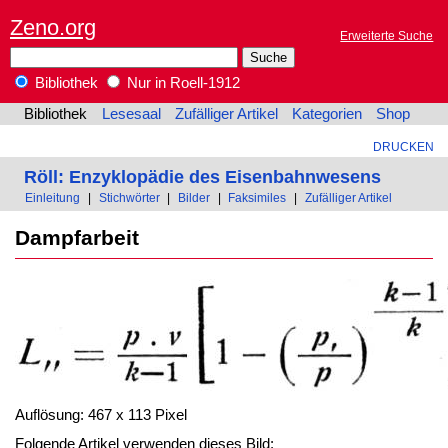
Zeno.org
Erweiterte Suche
Bibliothek
Nur in Roell-1912
Bibliothek
Lesesaal
Zufälliger Artikel
Kategorien
Shop
DRUCKEN
Röll: Enzyklopädie des Eisenbahnwesens
Einleitung
|
Stichwörter
|
Bilder
|
Faksimiles
|
Zufälliger Artikel
Dampfarbeit
Auflösung: 467 x 113 Pixel
Folgende Artikel verwenden dieses Bild: