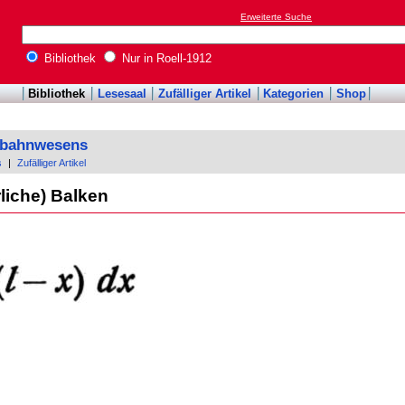
Erweiterte Suche
Bibliothek
Nur in Roell-1912
Bibliothek
Lesesaal
Zufälliger Artikel
Kategorien
Shop
enbahnwesens
s
|
Zufälliger Artikel
liche) Balken