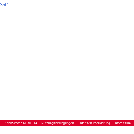
 (klein)
ZenoServer 4.030.014
Nutzungsbedingungen
Datenschutzerklärung
Impressum