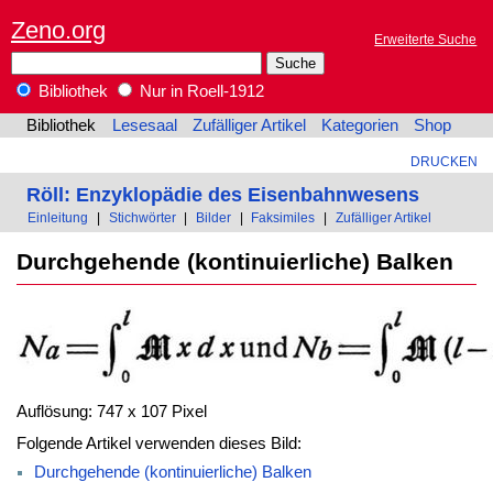
Zeno.org
Erweiterte Suche
Bibliothek
Nur in Roell-1912
Bibliothek
Lesesaal
Zufälliger Artikel
Kategorien
Shop
DRUCKEN
Röll: Enzyklopädie des Eisenbahnwesens
Einleitung
|
Stichwörter
|
Bilder
|
Faksimiles
|
Zufälliger Artikel
Durchgehende (kontinuierliche) Balken
Auflösung: 747 x 107 Pixel
Folgende Artikel verwenden dieses Bild:
Durchgehende (kontinuierliche) Balken