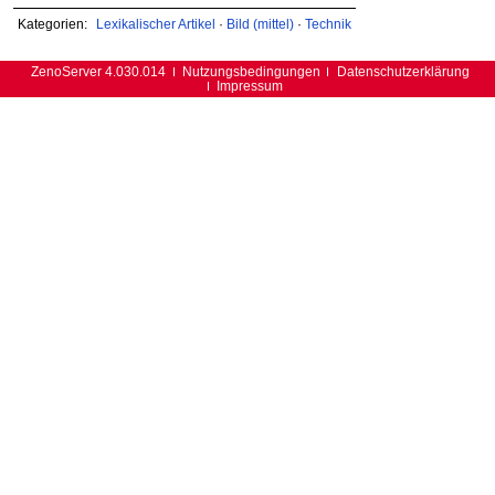
Kategorien:
Lexikalischer Artikel
·
Bild (mittel)
·
Technik
ZenoServer 4.030.014
Nutzungsbedingungen
Datenschutzerklärung
Impressum