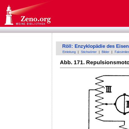
Röll: Enzyklopädie des Eis
Einleitung
|
Stichwörter
|
Bilder
|
Faksimile
Abb. 171. Repulsionsmotor