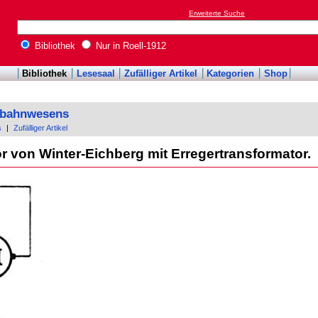
Erweiterte Suche
Bibliothek
Nur in Roell-1912
Bibliothek
Lesesaal
Zufälliger Artikel
Kategorien
Shop
enbahnwesens
s
|
Zufälliger Artikel
 von Winter-Eichberg mit Erregertransformator.