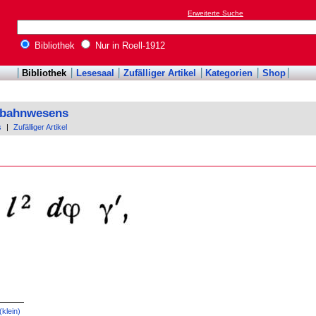
Erweiterte Suche
Bibliothek
Nur in Roell-1912
Bibliothek
Lesesaal
Zufälliger Artikel
Kategorien
Shop
enbahnwesens
s
|
Zufälliger Artikel
 (klein)