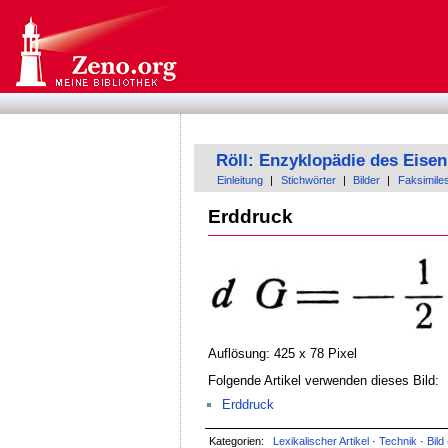
Röll: Enzyklopädie des Eis
Einleitung
|
Stichwörter
|
Bilder
|
Faksimile
Erddruck
Auflösung: 425 x 78 Pixel
Folgende Artikel verwenden dieses Bild:
Erddruck
Kategorien:
Lexikalischer Artikel
·
Technik
·
Bild