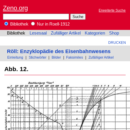
Zeno.org
Erweiterte Suche
Bibliothek
Nur in Roell-1912
Bibliothek
Lesesaal
Zufälliger Artikel
Kategorien
Shop
DRUCKEN
Röll: Enzyklopädie des Eisenbahnwesens
Einleitung
|
Stichwörter
|
Bilder
|
Faksimiles
|
Zufälliger Artikel
Abb. 12.