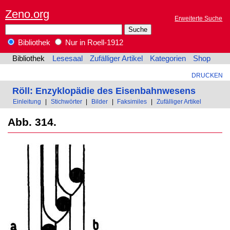
Zeno.org
Erweiterte Suche
Bibliothek
Nur in Roell-1912
Bibliothek
Lesesaal
Zufälliger Artikel
Kategorien
Shop
DRUCKEN
Röll: Enzyklopädie des Eisenbahnwesens
Einleitung
|
Stichwörter
|
Bilder
|
Faksimiles
|
Zufälliger Artikel
Abb. 314.