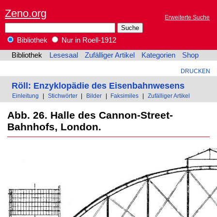
Zeno.org
Erweiterte Suche
Bibliothek
Nur in Roell-1912
Bibliothek
Lesesaal
Zufälliger Artikel
Kategorien
Shop
DRUCKEN
Röll: Enzyklopädie des Eisenbahnwesens
Einleitung
|
Stichwörter
|
Bilder
|
Faksimiles
|
Zufälliger Artikel
Abb. 26. Halle des Cannon-Street-
Bahnhofs, London.