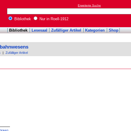
Erweiterte Suche
Bibliothek
Nur in Roell-1912
Bibliothek
Lesesaal
Zufälliger Artikel
Kategorien
Shop
enbahnwesens
s
|
Zufälliger Artikel
 (klein)