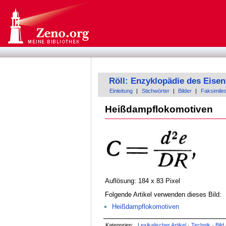
Röll: Enzyklopädie des Eis
Einleitung
|
Stichwörter
|
Bilder
|
Faksimile
Heißdampflokomotiven
Auflösung: 184 x 83 Pixel
Folgende Artikel verwenden dieses Bild:
Heißdampflokomotiven
Kategorien:
Lexikalischer Artikel
·
Technik
·
Bild