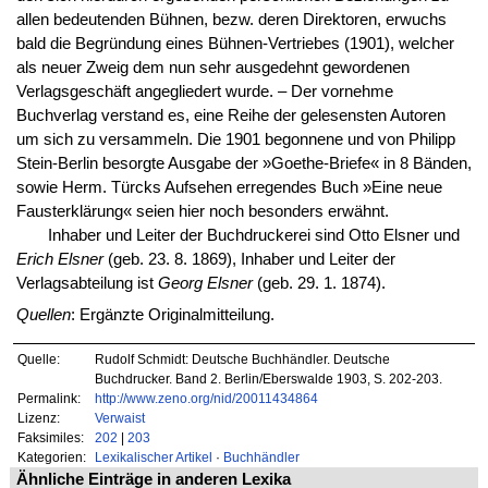
allen bedeutenden Bühnen, bezw. deren Direktoren, erwuchs
bald die Begründung eines Bühnen-Vertriebes (1901), welcher
als neuer Zweig dem nun sehr ausgedehnt gewordenen
Verlagsgeschäft angegliedert wurde. – Der vornehme
Buchverlag verstand es, eine Reihe der gelesensten Autoren
um sich zu versammeln. Die 1901 begonnene und von Philipp
Stein-Berlin besorgte Ausgabe der »Goethe-Briefe« in 8 Bänden,
sowie Herm. Türcks Aufsehen erregendes Buch »Eine neue
Fausterklärung« seien hier noch besonders erwähnt.
Inhaber und Leiter der Buchdruckerei sind Otto Elsner und
Erich Elsner
(geb. 23. 8. 1869), Inhaber und Leiter der
Verlagsabteilung ist
Georg Elsner
(geb. 29. 1. 1874).
Quellen
: Ergänzte Originalmitteilung.
Quelle:
Rudolf Schmidt: Deutsche Buchhändler. Deutsche
Buchdrucker. Band 2. Berlin/Eberswalde 1903, S. 202-203.
Permalink:
http://www.zeno.org/nid/20011434864
Lizenz:
Verwaist
Faksimiles:
202
|
203
Kategorien:
Lexikalischer Artikel
·
Buchhändler
Ähnliche Einträge in anderen Lexika