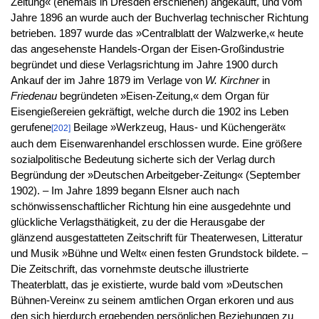
Zeitung« (ehemals in Dresden erschienen) angekauft, und vom
Jahre 1896 an wurde auch der Buchverlag technischer Richtung
betrieben. 1897 wurde das »Centralblatt der Walzwerke,« heute
das angesehenste Handels-Organ der Eisen-Großindustrie
begründet und diese Verlagsrichtung im Jahre 1900 durch
Ankauf der im Jahre 1879 im Verlage von
W. Kirchner
in
Friedenau
begründeten »Eisen-Zeitung,« dem Organ für
Eisengießereien gekräftigt, welche durch die 1902 ins Leben
gerufene
Beilage »Werkzeug, Haus- und Küchengerät«
[202]
auch dem Eisenwarenhandel erschlossen wurde. Eine größere
sozialpolitische Bedeutung sicherte sich der Verlag durch
Begründung der »Deutschen Arbeitgeber-Zeitung« (September
1902). – Im Jahre 1899 begann Elsner auch nach
schönwissenschaftlicher Richtung hin eine ausgedehnte und
glückliche Verlagsthätigkeit, zu der die Herausgabe der
glänzend ausgestatteten Zeitschrift für Theaterwesen, Litteratur
und Musik »Bühne und Welt« einen festen Grundstock bildete. –
Die Zeitschrift, das vornehmste deutsche illustrierte
Theaterblatt, das je existierte, wurde bald vom »Deutschen
Bühnen-Verein« zu seinem amtlichen Organ erkoren und aus
den sich hierdurch ergebenden persönlichen Beziehungen zu