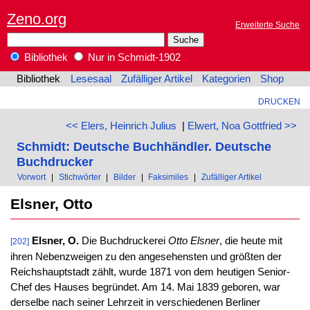
Zeno.org
Erweiterte Suche
Bibliothek
Nur in Schmidt-1902
Bibliothek
Lesesaal
Zufälliger Artikel
Kategorien
Shop
DRUCKEN
<< Elers, Heinrich Julius
|
Elwert, Noa Gottfried >>
Schmidt: Deutsche Buchhändler. Deutsche
Buchdrucker
Vorwort
|
Stichwörter
|
Bilder
|
Faksimiles
|
Zufälliger Artikel
Elsner, Otto
Elsner, O.
Die Buchdruckerei
Otto Elsner
, die heute mit
[202]
ihren Nebenzweigen zu den angesehensten und größten der
Reichshauptstadt zählt, wurde 1871 von dem heutigen Senior-
Chef des Hauses begründet. Am 14. Mai 1839 geboren, war
derselbe nach seiner Lehrzeit in verschiedenen Berliner