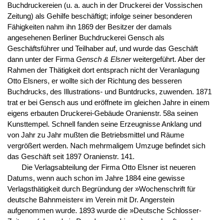
Buchdruckereien (u. a. auch in der Druckerei der Vossischen
Zeitung) als Gehilfe beschäftigt; infolge seiner besonderen
Fähigkeiten nahm ihn 1869 der Besitzer der damals
angesehenen Berliner Buchdruckerei Gensch als
Geschäftsführer und Teilhaber auf, und wurde das Geschäft
dann unter der Firma
Gensch & Elsner
weitergeführt. Aber der
Rahmen der Thätigkeit dort entsprach nicht der Veranlagung
Otto Elsners, er wollte sich der Richtung des besseren
Buchdrucks, des Illustrations- und Buntdrucks, zuwenden. 1871
trat er bei Gensch aus und eröffnete im gleichen Jahre in einem
eigens erbauten Druckerei-Gebäude Oranienstr. 58a seinen
Kunsttempel. Schnell fanden seine Erzeugnisse Anklang und
von Jahr zu Jahr mußten die Betriebsmittel und Räume
vergrößert werden. Nach mehrmaligem Umzuge befindet sich
das Geschäft seit 1897 Oranienstr. 141.
Die Verlagsabteilung der Firma Otto Elsner ist neueren
Datums, wenn auch schon im Jahre 1884 eine gewisse
Verlagsthätigkeit durch Begründung der »Wochenschrift für
deutsche Bahnmeister« im Verein mit Dr. Angerstein
aufgenommen wurde. 1893 wurde die »Deutsche Schlosser-