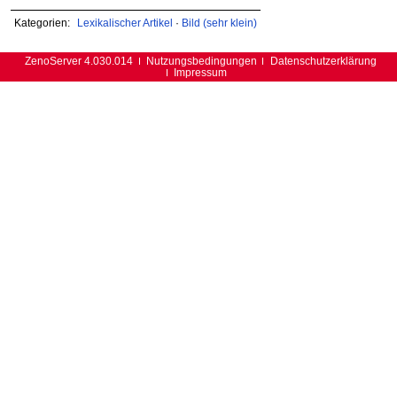
Kategorien:
Lexikalischer Artikel
·
Bild (sehr klein)
ZenoServer 4.030.014
Nutzungsbedingungen
Datenschutzerklärung
Impressum