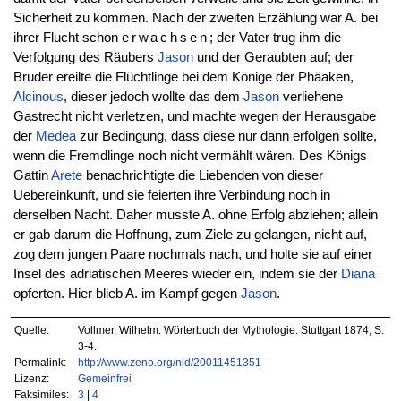
Sicherheit zu kommen. Nach der zweiten Erzählung war A. bei
ihrer Flucht schon
erwachsen
; der Vater trug ihm die
Verfolgung des Räubers
Jason
und der Geraubten auf; der
Bruder ereilte die Flüchtlinge bei dem Könige der Phäaken,
Alcinous
, dieser jedoch wollte das dem
Jason
verliehene
Gastrecht nicht verletzen, und machte wegen der Herausgabe
der
Medea
zur Bedingung, dass diese nur dann erfolgen sollte,
wenn die Fremdlinge noch nicht vermählt wären. Des Königs
Gattin
Arete
benachrichtigte die Liebenden von dieser
Uebereinkunft, und sie feierten ihre Verbindung noch in
derselben Nacht. Daher musste A. ohne Erfolg abziehen; allein
er gab darum die Hoffnung, zum Ziele zu gelangen, nicht auf,
zog dem jungen Paare nochmals nach, und holte sie auf einer
Insel des adriatischen Meeres wieder ein, indem sie der
Diana
opferten. Hier blieb A. im Kampf gegen
Jason
.
Quelle:
Vollmer, Wilhelm: Wörterbuch der Mythologie. Stuttgart 1874, S.
3-4.
Permalink:
http://www.zeno.org/nid/20011451351
Lizenz:
Gemeinfrei
Faksimiles:
3
|
4