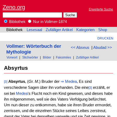
Zeno.org
Erweiterte Suche
Bibliothek
Nur in Vollmer-1874
Bibliothek
Lesesaal
Zufälliger Artikel
Kategorien
Shop
DRUCKEN
Vollmer: Wörterbuch der
<< Abseus
|
Abudad >>
Mythologie
Vorwort
|
Stichwörter
|
Bilder
|
Faksimiles
|
Zufälliger Artikel
Absyrtus
Absyrtus
, (
Gr. M.
) Bruder der
⇒
Medea
, Es sind
[3]
verschiedene Sagen über ihn vorhanden. Die eine
erzählt, er
[3]
sei bei
Medea
's Flucht noch ein Kind gewesen, und dieses habe
ihn mitgenommen, weil sie des Vaters Verfolgung befürchtet.
Um nun dieser zu entkommen, habe sie ihren Bruder ermordet,
zerrissen, und die einzelnen Stücke seines Leibes zerstreut,
damit der Vater bei denselben verweile und sie Zeit gewinne, in