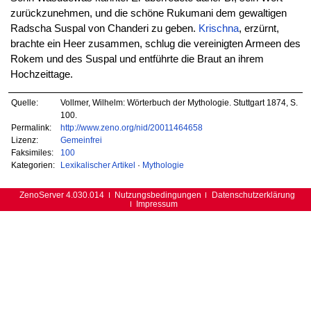
zurückzunehmen, und die schöne Rukumani dem gewaltigen
Radscha Suspal von Chanderi zu geben.
Krischna
, erzürnt,
brachte ein Heer zusammen, schlug die vereinigten Armeen des
Rokem und des Suspal und entführte die Braut an ihrem
Hochzeittage.
Quelle:
Vollmer, Wilhelm: Wörterbuch der Mythologie. Stuttgart 1874, S.
100.
Permalink:
http://www.zeno.org/nid/20011464658
Lizenz:
Gemeinfrei
Faksimiles:
100
Kategorien:
Lexikalischer Artikel
·
Mythologie
ZenoServer 4.030.014
Nutzungsbedingungen
Datenschutzerklärung
Impressum