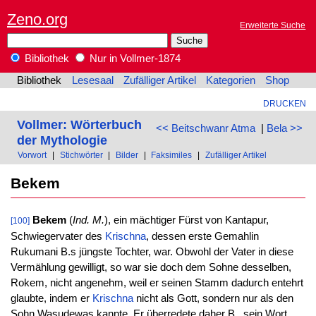
Zeno.org
Erweiterte Suche
Bibliothek
Nur in Vollmer-1874
Bibliothek
Lesesaal
Zufälliger Artikel
Kategorien
Shop
DRUCKEN
Vollmer: Wörterbuch
<< Beitschwanr Atma
|
Bela >>
der Mythologie
Vorwort
|
Stichwörter
|
Bilder
|
Faksimiles
|
Zufälliger Artikel
Bekem
Bekem
(
Ind. M.
), ein mächtiger Fürst von Kantapur,
[100]
Schwiegervater des
Krischna
, dessen erste Gemahlin
Rukumani B.s jüngste Tochter, war. Obwohl der Vater in diese
Vermählung gewilligt, so war sie doch dem Sohne desselben,
Rokem, nicht angenehm, weil er seinen Stamm dadurch entehrt
glaubte, indem er
Krischna
nicht als Gott, sondern nur als den
Sohn Wasudewas kannte. Er überredete daher B., sein Wort