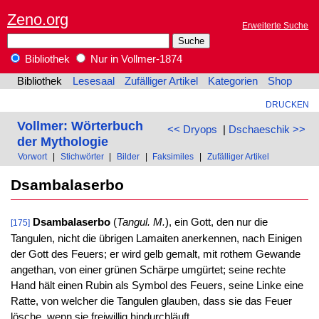
Zeno.org
Erweiterte Suche
Bibliothek
Nur in Vollmer-1874
Bibliothek
Lesesaal
Zufälliger Artikel
Kategorien
Shop
DRUCKEN
Vollmer: Wörterbuch
<< Dryops
|
Dschaeschik >>
der Mythologie
Vorwort
|
Stichwörter
|
Bilder
|
Faksimiles
|
Zufälliger Artikel
Dsambalaserbo
Dsambalaserbo
(
Tangul. M.
), ein Gott, den nur die
[175]
Tangulen, nicht die übrigen Lamaiten anerkennen, nach Einigen
der Gott des Feuers; er wird gelb gemalt, mit rothem Gewande
angethan, von einer grünen Schärpe umgürtet; seine rechte
Hand hält einen Rubin als Symbol des Feuers, seine Linke eine
Ratte, von welcher die Tangulen glauben, dass sie das Feuer
lösche, wenn sie freiwillig hindurchläuft.