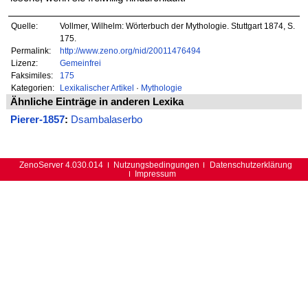
Quelle:
Vollmer, Wilhelm: Wörterbuch der Mythologie. Stuttgart 1874, S.
175.
Permalink:
http://www.zeno.org/nid/20011476494
Lizenz:
Gemeinfrei
Faksimiles:
175
Kategorien:
Lexikalischer Artikel
·
Mythologie
Ähnliche Einträge in anderen Lexika
Pierer-1857
:
Dsambalaserbo
ZenoServer 4.030.014
Nutzungsbedingungen
Datenschutzerklärung
Impressum