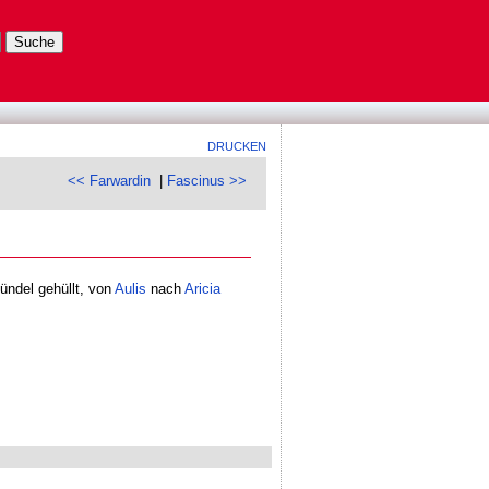
DRUCKEN
<< Farwardin
|
Fascinus >>
bündel gehüllt, von
Aulis
nach
Aricia