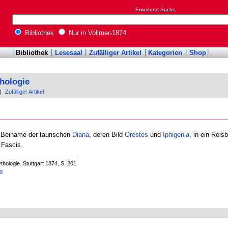
Erweiterte Suche
Bibliothek
Nur in Vollmer-1874
Bibliothek
Lesesaal
Zufälliger Artikel
Kategorien
Shop
hologie
|
Zufälliger Artikel
, Beiname der taurischen
Diana
, deren Bild
Orestes
und
Iphigenia
, in ein Reis
 Fascis.
hologie. Stuttgart 1874, S. 201.
29