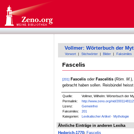
Vollmer: Wörterbuch der Myt
Vorwort
|
Stichwörter
|
Bilder
|
Faksimiles
Fascelis
Fascelis
oder
Fascelitis
(
Röm. M.
)
[201]
gebracht haben sollen. Reisbündel heisst
Quelle:
Vollmer, Wilhelm: Wörterbuch der Myt
Permalink:
http://www.zeno.org/nid/200114811
Lizenz:
Gemeinfrei
Faksimiles:
201
Kategorien:
Lexikalischer Artikel
·
Mythologie
Ähnliche Einträge in anderen Lexika
Hederich-1770
:
Fascelis