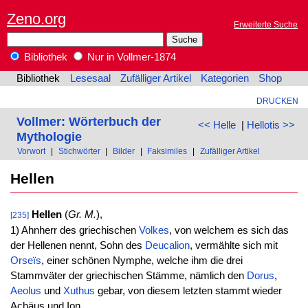
Zeno.org
Erweiterte Suche
Bibliothek
Nur in Vollmer-1874
Bibliothek
Lesesaal
Zufälliger Artikel
Kategorien
Shop
DRUCKEN
Vollmer: Wörterbuch der
<< Helle
|
Hellotis >>
Mythologie
Vorwort
|
Stichwörter
|
Bilder
|
Faksimiles
|
Zufälliger Artikel
Hellen
Hellen
(
Gr. M.
),
[235]
1) Ahnherr des griechischen
Volkes
, von welchem es sich das
der Hellenen nennt, Sohn des
Deucalion
, vermählte sich mit
Orseïs
, einer schönen Nymphe, welche ihm die drei
Stammväter der griechischen Stämme, nämlich den
Dorus
,
Aeolus
und
Xuthus
gebar, von diesem letzten stammt wieder
Achäus und Ion.