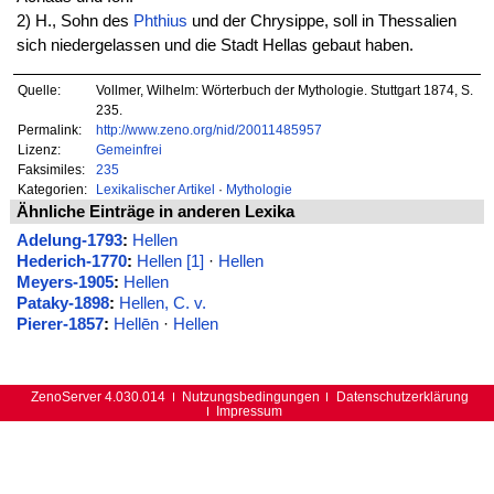
2) H., Sohn des
Phthius
und der Chrysippe, soll in Thessalien
sich niedergelassen und die Stadt Hellas gebaut haben.
Quelle:
Vollmer, Wilhelm: Wörterbuch der Mythologie. Stuttgart 1874, S.
235.
Permalink:
http://www.zeno.org/nid/20011485957
Lizenz:
Gemeinfrei
Faksimiles:
235
Kategorien:
Lexikalischer Artikel
·
Mythologie
Ähnliche Einträge in anderen Lexika
Adelung-1793
:
Hellen
Hederich-1770
:
Hellen [1]
·
Hellen
Meyers-1905
:
Hellen
Pataky-1898
:
Hellen, C. v.
Pierer-1857
:
Hellēn
·
Hellen
ZenoServer 4.030.014
Nutzungsbedingungen
Datenschutzerklärung
Impressum