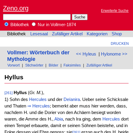
Zeno.org
Erweiterte Suche
Bibliothek
Nur in Vollmer-1874
Bibliothek
Lesesaal
Zufälliger Artikel
Kategorien
Shop
DRUCKEN
Vollmer: Wörterbuch der
<< Hyleus
|
Hylonome >>
Mythologie
Vorwort
|
Stichwörter
|
Bilder
|
Faksimiles
|
Zufälliger Artikel
Hyllus
Hyllus
(
Gr. M.
),
[261]
1) Sohn des
Hercules
und der
Deïanira
. Ueber seine Schicksale
und Thaten
⇒
Hercules
; bemerkt aber muss hier werden, dass,
nachdem H. und die Dorier von den Achäern besiegt worden
waren, die Amme des H.,
Abia
, nach Ira ging, dem
Hercules
dort
einen Tempel erbauete, damit er seinen Söhnen beistehe, und in
Folge dessen viel Ehre genoss; sie
erzog auch des H. beide
[261]