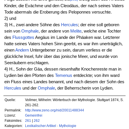
Kinder, die Evächme und den Cleodäus, der nach seines Vaters
Tode abermals die Eroberung des Peloponnes versuchte.
2) und
3) H., zwei andere Söhne des
Hercules
; der eine soll geboren
sein von
Omphale
, der andere von
Melite
, welche eine Tochter
des
Flussgottes
Aegäus im Lande der Phäaken war. Letzterer
hatte seines Vaters hohen Sinn geerbt, es war ihm unerträglich,
einen
Andern
Untergebener zu sein, darum verliess er die
glückliche Insel, fuhr über das jonische Meer, und wurde von
Seeräubern erschlagen.
4) H., Sohn der Gäa, dessen riesenhafte Knochenreste man in
Lydien bei den Pforten des
Temenus
entdeckte; von ihm ward
ein Fluss eines Landes benannt, und nach diesem der Sohn des
Hercules
und der
Omphale
, der Beherrscherin von Lydien.
Quelle:
Vollmer, Wilhelm: Wörterbuch der Mythologie. Stuttgart 1874, S.
261-262.
Permalink:
http://www.zeno.org/nid/20011488344
Lizenz:
Gemeinfrei
Faksimiles:
261
|
262
Kategorien:
Lexikalischer Artikel
·
Mythologie