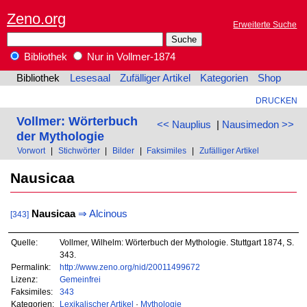
Zeno.org
Erweiterte Suche
Bibliothek
Nur in Vollmer-1874
Bibliothek
Lesesaal
Zufälliger Artikel
Kategorien
Shop
DRUCKEN
Vollmer: Wörterbuch
<< Nauplius
|
Nausimedon >>
der Mythologie
Vorwort
|
Stichwörter
|
Bilder
|
Faksimiles
|
Zufälliger Artikel
Nausicaa
Nausicaa
⇒
Alcinous
[343]
Quelle:
Vollmer, Wilhelm: Wörterbuch der Mythologie. Stuttgart 1874, S.
343.
Permalink:
http://www.zeno.org/nid/20011499672
Lizenz:
Gemeinfrei
Faksimiles:
343
Kategorien:
Lexikalischer Artikel
·
Mythologie