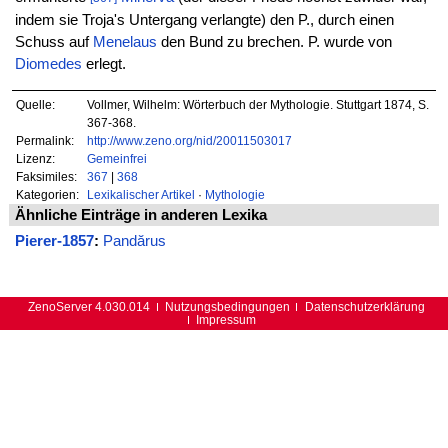
indem sie Troja's Untergang verlangte) den P., durch einen
Schuss auf
Menelaus
den Bund zu brechen. P. wurde von
Diomedes
erlegt.
Quelle:
Vollmer, Wilhelm: Wörterbuch der Mythologie. Stuttgart 1874, S.
367-368.
Permalink:
http://www.zeno.org/nid/20011503017
Lizenz:
Gemeinfrei
Faksimiles:
367
|
368
Kategorien:
Lexikalischer Artikel
·
Mythologie
Ähnliche Einträge in anderen Lexika
Pierer-1857
:
Pandărus
ZenoServer 4.030.014
Nutzungsbedingungen
Datenschutzerklärung
Impressum