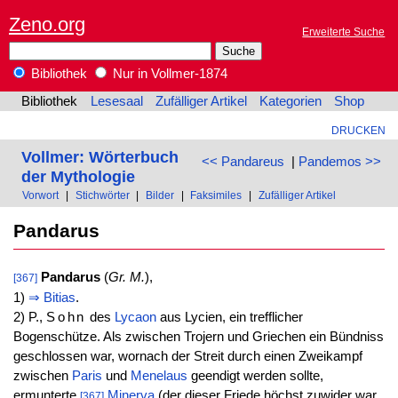
Zeno.org
Erweiterte Suche
Bibliothek
Nur in Vollmer-1874
Bibliothek
Lesesaal
Zufälliger Artikel
Kategorien
Shop
DRUCKEN
Vollmer: Wörterbuch
<< Pandareus
|
Pandemos >>
der Mythologie
Vorwort
|
Stichwörter
|
Bilder
|
Faksimiles
|
Zufälliger Artikel
Pandarus
Pandarus
(
Gr. M.
),
[367]
1)
⇒
Bitias
.
2) P.,
Sohn
des
Lycaon
aus Lycien, ein trefflicher
Bogenschütze. Als zwischen Trojern und Griechen ein Bündniss
geschlossen war, wornach der Streit durch einen Zweikampf
zwischen
Paris
und
Menelaus
geendigt werden sollte,
ermunterte
Minerva
(der dieser Friede höchst zuwider war,
[367]