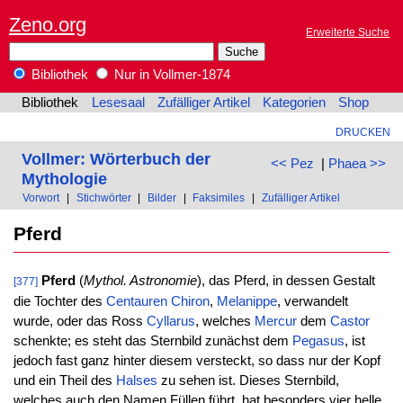
Zeno.org
Erweiterte Suche
Bibliothek
Nur in Vollmer-1874
Bibliothek
Lesesaal
Zufälliger Artikel
Kategorien
Shop
DRUCKEN
Vollmer: Wörterbuch der
<< Pez
|
Phaea >>
Mythologie
Vorwort
|
Stichwörter
|
Bilder
|
Faksimiles
|
Zufälliger Artikel
Pferd
Pferd
(
Mythol. Astronomie
), das Pferd, in dessen Gestalt
[377]
die Tochter des
Centauren
Chiron
,
Melanippe
, verwandelt
wurde, oder das Ross
Cyllarus
, welches
Mercur
dem
Castor
schenkte; es steht das Sternbild zunächst dem
Pegasus
, ist
jedoch fast ganz hinter diesem versteckt, so dass nur der Kopf
und ein Theil des
Halses
zu sehen ist. Dieses Sternbild,
welches auch den Namen Füllen führt, hat besonders vier helle