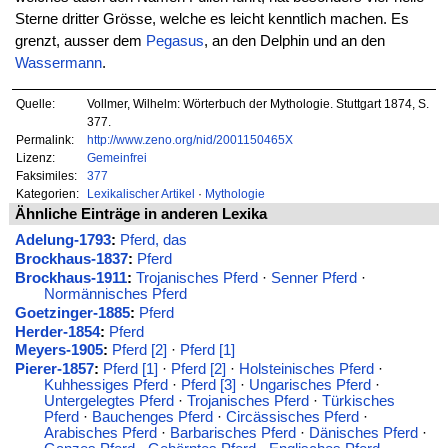
Sterne dritter Grösse, welche es leicht kenntlich machen. Es
grenzt, ausser dem
Pegasus
, an den Delphin und an den
Wassermann
.
Quelle:
Vollmer, Wilhelm: Wörterbuch der Mythologie. Stuttgart 1874, S.
377.
Permalink:
http://www.zeno.org/nid/2001150465X
Lizenz:
Gemeinfrei
Faksimiles:
377
Kategorien:
Lexikalischer Artikel
·
Mythologie
Ähnliche Einträge in anderen Lexika
Adelung-1793
:
Pferd, das
Brockhaus-1837
:
Pferd
Brockhaus-1911
:
Trojanisches Pferd
·
Senner Pferd
·
Normännisches Pferd
Goetzinger-1885
:
Pferd
Herder-1854
:
Pferd
Meyers-1905
:
Pferd [2]
·
Pferd [1]
Pierer-1857
:
Pferd [1]
·
Pferd [2]
·
Holsteinisches Pferd
·
Kuhhessiges Pferd
·
Pferd [3]
·
Ungarisches Pferd
·
Untergelegtes Pferd
·
Trojanisches Pferd
·
Türkisches
Pferd
·
Bauchenges Pferd
·
Circässisches Pferd
·
Arabisches Pferd
·
Barbarisches Pferd
·
Dänisches Pferd
·