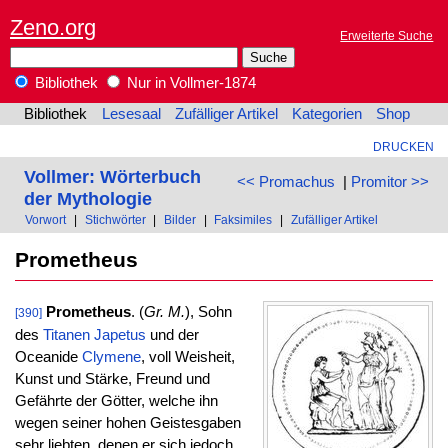
Zeno.org
Erweiterte Suche
Bibliothek
Nur in Vollmer-1874
Bibliothek
Lesesaal
Zufälliger Artikel
Kategorien
Shop
DRUCKEN
Vollmer: Wörterbuch
<< Promachus
|
Promitor >>
der Mythologie
Vorwort
|
Stichwörter
|
Bilder
|
Faksimiles
|
Zufälliger Artikel
Prometheus
Prometheus
. (
Gr. M.
), Sohn
[390]
des
Titanen
Japetus
und der
Oceanide
Clymene
, voll Weisheit,
Kunst und Stärke, Freund und
Gefährte der Götter, welche ihn
wegen seiner hohen Geistesgaben
sehr liebten, denen er sich jedoch