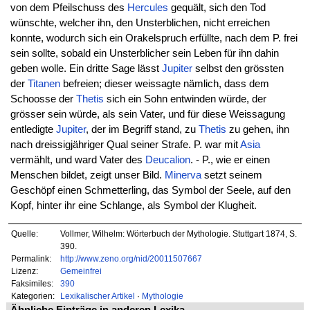
von dem Pfeilschuss des
Hercules
gequält, sich den Tod
wünschte, welcher ihn, den Unsterblichen, nicht erreichen
konnte, wodurch sich ein Orakelspruch erfüllte, nach dem P. frei
sein sollte, sobald ein Unsterblicher sein Leben für ihn dahin
geben wolle. Ein dritte Sage lässt
Jupiter
selbst den grössten
der
Titanen
befreien; dieser weissagte nämlich, dass dem
Schoosse der
Thetis
sich ein Sohn entwinden würde, der
grösser sein würde, als sein Vater, und für diese Weissagung
entledigte
Jupiter
, der im Begriff stand, zu
Thetis
zu gehen, ihn
nach dreissigjähriger Qual seiner Strafe. P. war mit
Asia
vermählt, und ward Vater des
Deucalion
. - P., wie er einen
Menschen bildet, zeigt unser Bild.
Minerva
setzt seinem
Geschöpf einen Schmetterling, das Symbol der Seele, auf den
Kopf, hinter ihr eine Schlange, als Symbol der Klugheit.
Quelle:
Vollmer, Wilhelm: Wörterbuch der Mythologie. Stuttgart 1874, S.
390.
Permalink:
http://www.zeno.org/nid/20011507667
Lizenz:
Gemeinfrei
Faksimiles:
390
Kategorien:
Lexikalischer Artikel
·
Mythologie
Ähnliche Einträge in anderen Lexika