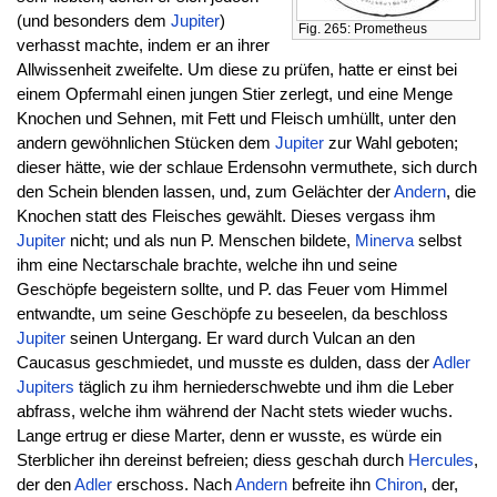
(und besonders dem
Jupiter
)
Fig. 265: Prometheus
verhasst machte, indem er an ihrer
Allwissenheit zweifelte. Um diese zu prüfen, hatte er einst bei
einem Opfermahl einen jungen Stier zerlegt, und eine Menge
Knochen und Sehnen, mit Fett und Fleisch umhüllt, unter den
andern gewöhnlichen Stücken dem
Jupiter
zur Wahl geboten;
dieser hätte, wie der schlaue Erdensohn vermuthete, sich durch
den Schein blenden lassen, und, zum Gelächter der
Andern
, die
Knochen statt des Fleisches gewählt. Dieses vergass ihm
Jupiter
nicht; und als nun P. Menschen bildete,
Minerva
selbst
ihm eine Nectarschale brachte, welche ihn und seine
Geschöpfe begeistern sollte, und P. das Feuer vom Himmel
entwandte, um seine Geschöpfe zu beseelen, da beschloss
Jupiter
seinen Untergang. Er ward durch Vulcan an den
Caucasus geschmiedet, und musste es dulden, dass der
Adler
Jupiters
täglich zu ihm herniederschwebte und ihm die Leber
abfrass, welche ihm während der Nacht stets wieder wuchs.
Lange ertrug er diese Marter, denn er wusste, es würde ein
Sterblicher ihn dereinst befreien; diess geschah durch
Hercules
,
der den
Adler
erschoss. Nach
Andern
befreite ihn
Chiron
, der,