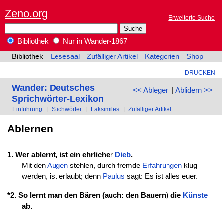
Zeno.org
Erweiterte Suche
Bibliothek
Nur in Wander-1867
Bibliothek
Lesesaal
Zufälliger Artikel
Kategorien
Shop
DRUCKEN
Wander: Deutsches
<< Ableger
|
Ablidern >>
Sprichwörter-Lexikon
Einführung
|
Stichwörter
|
Faksimiles
|
Zufälliger Artikel
Ablernen
1. Wer ablernt, ist ein ehrlicher
Dieb
.
Mit den
Augen
stehlen, durch fremde
Erfahrungen
klug
werden, ist erlaubt; denn
Paulus
sagt: Es ist alles euer.
*2. So lernt man den Bären (auch: den Bauern) die
Künste
ab.