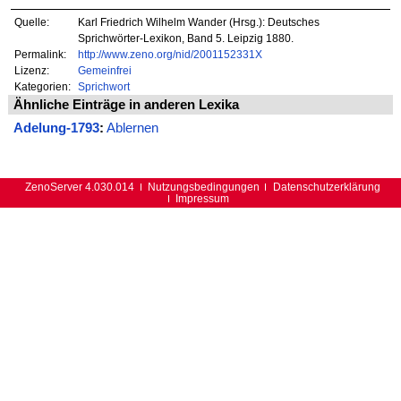
Quelle:
Karl Friedrich Wilhelm Wander (Hrsg.): Deutsches
Sprichwörter-Lexikon, Band 5. Leipzig 1880.
Permalink:
http://www.zeno.org/nid/2001152331X
Lizenz:
Gemeinfrei
Kategorien:
Sprichwort
Ähnliche Einträge in anderen Lexika
Adelung-1793
:
Ablernen
ZenoServer 4.030.014
Nutzungsbedingungen
Datenschutzerklärung
Impressum