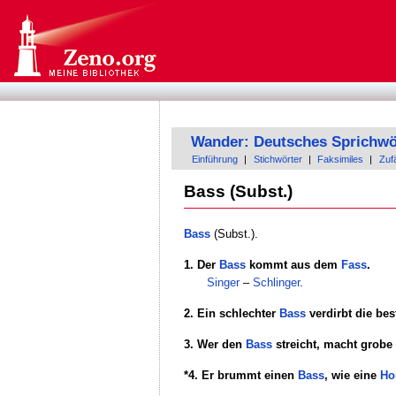
Wander: Deutsches Sprichwö
Einführung
|
Stichwörter
|
Faksimiles
|
Zufä
Bass (Subst.)
Bass
(Subst.).
1. Der
Bass
kommt aus dem
Fass
.
Singer
–
Schlinger
.
2. Ein schlechter
Bass
verdirbt die be
3. Wer den
Bass
streicht, macht grobe
*4. Er brummt einen
Bass
, wie eine
Ho