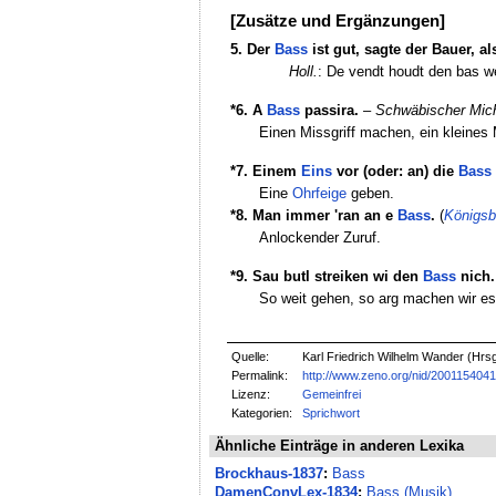
[Zusätze und Ergänzungen]
5. Der
Bass
ist gut, sagte der Bauer, a
Holl.
: De vendt houdt den bas wel
*6. A
Bass
passira.
–
Schwäbischer Mich
Einen Missgriff machen, ein kleines
*7. Einem
Eins
vor (oder: an) die
Bass
Eine
Ohrfeige
geben.
*8. Man immer 'ran an e
Bass
.
(
Königsb
Anlockender Zuruf.
*9. Sau butl streiken wi den
Bass
nich.
So weit gehen, so arg machen wir es
Quelle:
Karl Friedrich Wilhelm Wander (Hrs
Permalink:
http://www.zeno.org/nid/200115404
Lizenz:
Gemeinfrei
Kategorien:
Sprichwort
Ähnliche Einträge in anderen Lexika
Brockhaus-1837
:
Bass
DamenConvLex-1834
:
Bass (Musik)