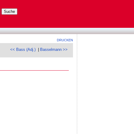
DRUCKEN
<< Bass (Adj.)
|
Basselmann >>