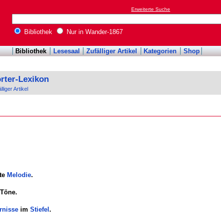
Erweiterte Suche
Bibliothek
Nur in Wander-1867
Bibliothek
Lesesaal
Zufälliger Artikel
Kategorien
Shop
rter-Lexikon
lliger Artikel
ste
Melodie
.
 Töne.
rnisse
im
Stiefel
.