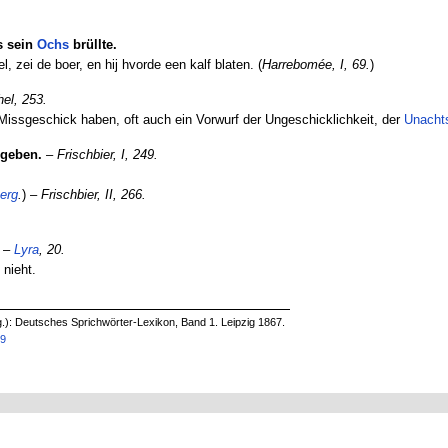
ls sein
Ochs
brüllte.
, zei de boer, en hij hvorde een kalf blaten. (
Harrebomée, I, 69.
)
el, 253.
 Missgeschick haben, oft auch ein Vorwurf der Ungeschicklichkeit, der
Unacht
geben.
–
Frischbier, I, 249.
erg
.
) –
Frischbier, II, 266.
–
Lyra
, 20.
 nieht.
g.): Deutsches Sprichwörter-Lexikon, Band 1. Leipzig 1867.
19