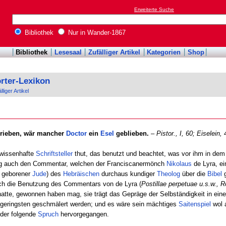
Erweiterte Suche
Bibliothek
Nur in Wander-1867
Bibliothek
Lesesaal
Zufälliger Artikel
Kategorien
Shop
rter-Lexikon
lliger Artikel
rieben, wär mancher
Doctor
ein
Esel
geblieben.
–
Pistor., I, 60;
Eiselein, 
ewissenhafte
Schriftsteller
thut, das benutzt und beachtet, was vor ihm in de
zung auch den Commentar, welchen der Franciscanermönch
Nikolaus
de Lyra, ei
n geborener
Jude
) des
Hebräischen
durchaus kundiger
Theolog
über die
Bibel
g
rch die Benutzung des Commentars von de Lyra (
Postillae perpetuae u.s.w., 
hatte, gewonnen haben mag, sie trägt das Gepräge der Selbständigkeit in ei
m geringsten geschmälert werden; und es wäre sein mächtiges
Saitenspiel
wol a
 der folgende
Spruch
hervorgegangen.