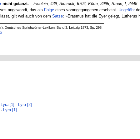
r
nicht getanzt.
–
Eiselein, 439;
Simrock, 6704; Körte, 3995;
Braun, I, 2448.
sses angewandt, das als
Folge
eines vorangegangenen erscheint.
Ungefähr
da
lässt, gilt wol auch von dem
Satze
: »Erasmus hat die Eyer gelegt, Lutherus h
.): Deutsches Sprichwörter-Lexikon, Band 3. Leipzig 1873, Sp. 298.
6X
·
Lyra [1]
·
Lyra [2]
·
Lyra [1]