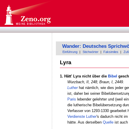
Wander: Deutsches Sprichwö
Einführung
|
Stichwörter
|
Faksimiles
|
Zufä
Lyra
1. Hätt' Lyra nicht über die
Bibel
gesch
Wurzbach, II, 248;
Braun, I, 2449.
Luther
hat nämlich, wie dies jeder g
ist, daher bei seiner Bibelüberset
Paris
lebender gelehrter und (weil ei
die lutherische Bibelübersetzung du
Verfasser von 1293-1330 gearbeitet 
Verdienste
Luther
's dadurch nicht i
hätte. Aus derselben
Quelle
ist auch