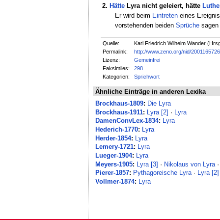
2.
Hätte
Lyra nicht geleiert, hätte
Luthe
Er wird beim
Eintreten
eines Ereigni
vorstehenden beiden
Sprüche
sagen 
Quelle:
Karl Friedrich Wilhelm Wander (Hrsg
Permalink:
http://www.zeno.org/nid/200116572
Lizenz:
Gemeinfrei
Faksimiles:
298
Kategorien:
Sprichwort
Ähnliche Einträge in anderen Lexika
Brockhaus-1809
:
Die Lyra
Brockhaus-1911
:
Lyra [2]
·
Lyra
DamenConvLex-1834
:
Lyra
Hederich-1770
:
Lyra
Herder-1854
:
Lyra
Lemery-1721
:
Lyra
Lueger-1904
:
Lyra
Meyers-1905
:
Lyra [3]
·
Nikolaus von Lyra
Pierer-1857
:
Pythagoreische Lyra
·
Lyra [2]
Vollmer-1874
:
Lyra