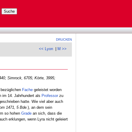
DRUCKEN
<< Lyon
|
M >>
440;
Simrock, 6705; Körte, 3995;
m bezüglichen
Fache
geleistet worden
n im 14. Jahrhundert als
Professor
zu
eschrieben hatte. Wie viel aber auch
Rom 1471, 5 Bde.
), an dem sein
nem so hohen
Grade
an sich, dass die
uch erklungen, wenn Lyra nicht geleiert