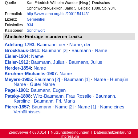
Quelle:
Karl Friedrich Wilhelm Wander (Hrsg.): Deutsches
Sprichwörter-Lexikon, Band 5. Leipzig 1880, Sp. 934.
Permalink:
http://www.zeno.org/nid/20011541431
Lizenz:
Gemeinfrei
Faksimiles:
934
Kategorien:
Sprichwort
Ähnliche Einträge in anderen Lexika
Adelung-1793
:
Baumann, der
·
Name, der
Brockhaus-1911
:
Baumann [2]
·
Baumann
·
Name
Eisler-1904
:
Name
Eisler-1912
:
Baumann, Julius
·
Baumann, Julius
Herder-1854
:
Name
Kirchner-Michaelis-1907
:
Name
Meyers-1905
:
Baumann [2]
·
Baumann [1]
·
Name
·
Humajûn
Name
·
Guter Name
Pagel-1901
:
Baumann, Eugen
Pataky-1898
:
Wirz-Baumann, Frau Rosalie
·
Baumann,
Karoline
·
Baumann, Frl. Marla
Pierer-1857
:
Baumann
·
Name [2]
·
Name [1]
·
Name eines
Verhältnisses
ZenoServer 4.030.014
Nutzungsbedingungen
Datenschutzerklärung
Impressum