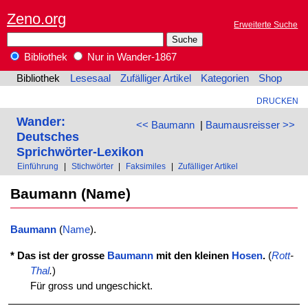
Zeno.org
Erweiterte Suche
Bibliothek
Nur in Wander-1867
Bibliothek
Lesesaal
Zufälliger Artikel
Kategorien
Shop
DRUCKEN
Wander:
<< Baumann
|
Baumausreisser >>
Deutsches
Sprichwörter-Lexikon
Einführung
|
Stichwörter
|
Faksimiles
|
Zufälliger Artikel
Baumann (Name)
Baumann
(
Name
).
* Das ist der grosse
Baumann
mit den kleinen
Hosen
.
(
Rott
-
Thal
.
)
Für gross und ungeschickt.