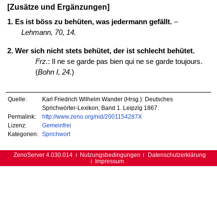
[Zusätze und Ergänzungen]
1. Es ist böss zu behüten, was jedermann gefällt.
–
Lehmann, 70, 14.
2. Wer sich nicht stets behütet, der ist schlecht behütet.
Frz.
: Il ne se garde pas bien qui ne se garde toujours.
(
Bohn I, 24.
)
Quelle:
Karl Friedrich Wilhelm Wander (Hrsg.): Deutsches
Sprichwörter-Lexikon, Band 1. Leipzig 1867.
Permalink:
http://www.zeno.org/nid/2001154287X
Lizenz:
Gemeinfrei
Kategorien:
Sprichwort
ZenoServer 4.030.014
Nutzungsbedingungen
Datenschutzerklärung
Impressum