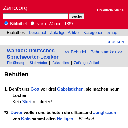
Zeno.org
Erweiterte Suche
Bibliothek
Nur in Wander-1867
Bibliothek
Lesesaal
Zufälliger Artikel
Kategorien
Shop
DRUCKEN
Wander: Deutsches
<< Behudel
|
Behutsamkeit >>
Sprichwörter-Lexikon
Einführung
|
Stichwörter
|
Faksimiles
|
Zufälliger Artikel
Behüten
1. Behüt uns
Gott
vor drei
Gabelstichen
, sie machen neun
Löcher.
Kein
Streit
mit dreien!
*2.
Davor
wollen uns behüten die elftausend
Jungfrauen
von
Köln
sammt allen
Heiligen
.
–
Fischart.