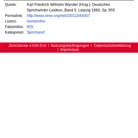
Quelle:
Karl Friedrich Wilhelm Wander (Hrsg.): Deutsches
Sprichwörter-Lexikon, Band 5. Leipzig 1880, Sp. 955.
Permalink:
http://www.zeno.org/nid/20011544007
Lizenz:
Gemeinfrei
Faksimiles:
955
Kategorien:
Sprichwort
ZenoServer 4.030.014
Nutzungsbedingungen
Datenschutzerklärung
Impressum