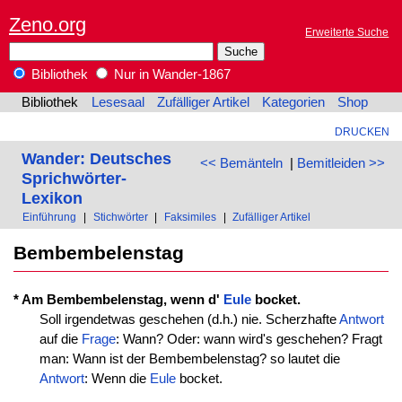
Zeno.org
Erweiterte Suche
Bibliothek
Nur in Wander-1867
Bibliothek
Lesesaal
Zufälliger Artikel
Kategorien
Shop
DRUCKEN
Wander: Deutsches
<< Bemänteln
|
Bemitleiden >>
Sprichwörter-
Lexikon
Einführung
|
Stichwörter
|
Faksimiles
|
Zufälliger Artikel
Bembembelenstag
* Am Bembembelenstag, wenn d'
Eule
bocket.
Soll irgendetwas geschehen (d.h.) nie. Scherzhafte
Antwort
auf die
Frage
: Wann? Oder: wann wird's geschehen? Fragt
man: Wann ist der Bembembelenstag? so lautet die
Antwort
: Wenn die
Eule
bocket.