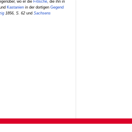
genüber, wo er die
Frösche
, die ihn in
und
Kastanien
in der dortigen
Gegend
zig
1856, S. 62
und
Sachsens