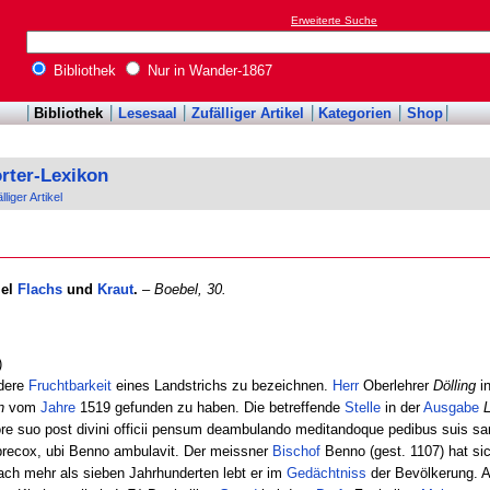
Erweiterte Suche
Bibliothek
Nur in Wander-1867
Bibliothek
Lesesaal
Zufälliger Artikel
Kategorien
Shop
rter-Lexikon
lliger Artikel
iel
Flachs
und
Kraut
.
–
Boebel, 30.
)
ndere
Fruchtbarkeit
eines Landstrichs zu bezeichnen.
Herr
Oberlehrer
Dölling
i
n
vom
Jahre
1519 gefunden zu haben. Die betreffende
Stelle
in der
Ausgabe
L
ore suo post divini officii pensum deambulando meditandoque pedibus suis sa
e precox, ubi Benno ambulavit. Der meissner
Bischof
Benno (gest. 1107) hat si
ach mehr als sieben Jahrhunderten lebt er im
Gedächtniss
der Bevölkerung. A