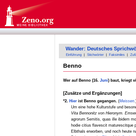
Wander: Deutsches Sprichwö
Einführung
|
Stichwörter
|
Faksimiles
|
Zufä
Benno
Wer auf Benno (16.
Juni
) baut, kriegt v
[Zusätze und Ergänzungen]
*2.
Hier
ist Benno gegangen.
(
Meissen
.
Um eine hohe Kulturstufe und beso
Vita Bennonitz
von
Hieronym. Emse
agrorum Semitis, quas ille ibidem m
hodie citius flavescit maturescitqu
Elbthals erworben, und noch heute n