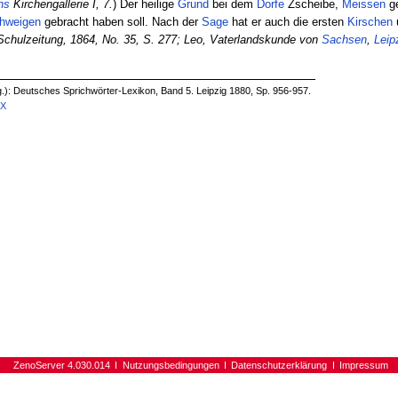
ns
Kirchengallerie I, 7.
) Der heilige
Grund
bei dem
Dorfe
Zscheibe,
Meissen
ge
hweigen
gebracht haben soll. Nach der
Sage
hat er auch die ersten
Kirschen
chulzeitung, 1864, No. 35, S. 277;
Leo, Vaterlandskunde von
Sachsen
,
Leip
g.): Deutsches Sprichwörter-Lexikon, Band 5. Leipzig 1880, Sp. 956-957.
8X
ZenoServer 4.030.014
Nutzungsbedingungen
Datenschutzerklärung
Impressum