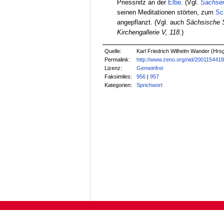
Priessnitz an der
Elbe
. (Vgl.
Sachse
seinen Meditationen störten, zum
Sc
angepflanzt. (Vgl. auch
Sächsische S
Kirchengallerie V, 118.
)
Quelle:
Karl Friedrich Wilhelm Wander (Hrs
Permalink:
http://www.zeno.org/nid/200115441
Lizenz:
Gemeinfrei
Faksimiles:
956
|
957
Kategorien:
Sprichwort