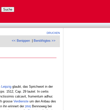
DRUCKEN
<< Benippen
|
Benöthigtes >>
n
Leipzig
glaubt, das Sprichwort in der
ips.
1512, Cap. 29 lautet: In certis
nctissimis calcavit, frumentum adhuc
ch grosse
Verdienste
um den Anbau des
n ihn erinnert der
Bennoweg bei
[956]