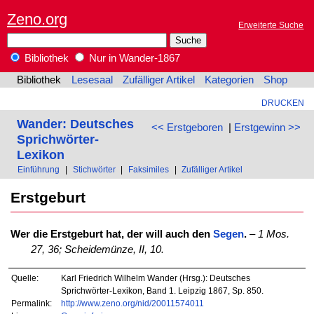
Zeno.org
Erweiterte Suche
Bibliothek
Nur in Wander-1867
Bibliothek
Lesesaal
Zufälliger Artikel
Kategorien
Shop
DRUCKEN
Wander: Deutsches
<< Erstgeboren
|
Erstgewinn >>
Sprichwörter-
Lexikon
Einführung
|
Stichwörter
|
Faksimiles
|
Zufälliger Artikel
Erstgeburt
Wer die Erstgeburt hat, der will auch den
Segen
.
–
1 Mos.
27, 36;
Scheidemünze, II, 10.
Quelle:
Karl Friedrich Wilhelm Wander (Hrsg.): Deutsches
Sprichwörter-Lexikon, Band 1. Leipzig 1867, Sp. 850.
Permalink:
http://www.zeno.org/nid/20011574011