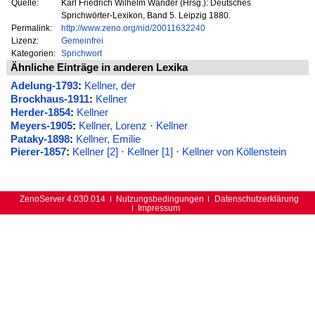
Quelle:
Karl Friedrich Wilhelm Wander (Hrsg.): Deutsches
Sprichwörter-Lexikon, Band 5. Leipzig 1880.
Permalink:
http://www.zeno.org/nid/20011632240
Lizenz:
Gemeinfrei
Kategorien:
Sprichwort
Ähnliche Einträge in anderen Lexika
Adelung-1793
:
Kellner, der
Brockhaus-1911
:
Kellner
Herder-1854
:
Kellner
Meyers-1905
:
Kellner, Lorenz
·
Kellner
Pataky-1898
:
Kellner, Emilie
Pierer-1857
:
Kellner [2]
·
Kellner [1]
·
Kellner von Köllenstein
ZenoServer 4.030.014
Nutzungsbedingungen
Datenschutzerklärung
Impressum