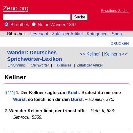
Zeno.org
Erweiterte Suche
Bibliothek
Nur in Wander-1867
Bibliothek
Lesesaal
Zufälliger Artikel
Kategorien
Shop
DRUCKEN
Wander: Deutsches
<< Kellhof
|
Kellnerin >>
Sprichwörter-Lexikon
Einführung
|
Stichwörter
|
Faksimiles
|
Zufälliger Artikel
Kellner
1. Der Kellner sagte zum
Koch
: Bratest du mir eine
[1239]
Wurst
, so lösch' ich dir den
Durst
.
–
Eiselein, 370.
2. Wen der Kellner liebt, der trinckt offt.
–
Petri, II, 623;
Simrock, 5559.