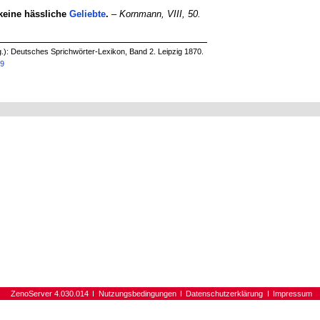
keine hässliche
Geliebte
.
–
Kornmann, VIII, 50.
g.): Deutsches Sprichwörter-Lexikon, Band 2. Leipzig 1870.
99
ZenoServer 4.030.014
Nutzungsbedingungen
Datenschutzerklärung
Impressum