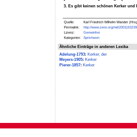
3. Es gibt keinen schönen Kerker und 
Quelle:
Karl Friedrich Wilhelm Wander (Hrs
Permalink:
http://www.zeno.org/nid/200116323
Lizenz:
Gemeinfrei
Kategorien:
Sprichwort
Ähnliche Einträge in anderen Lexika
Adelung-1793
:
Kerker, der
Meyers-1905
:
Kerker
Pierer-1857
:
Kerker