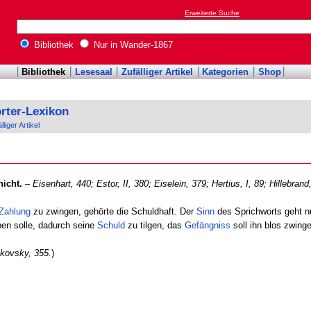
Erweiterte Suche
Bibliothek
Nur in Wander-1867
Bibliothek
Lesesaal
Zufälliger Artikel
Kategorien
Shop
rter-Lexikon
lliger Artikel
nicht.
–
Eisenhart, 440;
Estor, II, 380;
Eiselein, 379;
Hertius, I, 89;
Hillebrand
Zahlung
zu zwingen, gehörte die Schuldhaft. Der
Sinn
des Sprichworts geht n
en solle, dadurch seine
Schuld
zu tilgen, das
Gefängniss
soll ihn blos zwing
kovsky, 355.
)