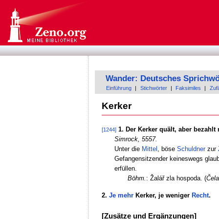
Wander: Deutsches Sprichwö
Einführung
|
Stichwörter
|
Faksimiles
|
Zufä
Kerker
1. Der Kerker quält, aber bezahlt 
[1244]
Simrock, 5557.
Unter die
Mittel
, böse
Schuldner
zur
Gefangensitzender keineswegs glaub
erfüllen.
Böhm.
: Žalář zla hospoda. (
Čela
2.
Je mehr
Kerker, je weniger
Recht
.
[Zusätze und Ergänzungen]